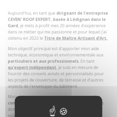
Aujourd'hui, en tant que
dirigeant de l'entreprise
CEVEN' ROOF EXPERT, basée à Lédignan dans le
Gard
, je mets à profit mes 20 années d'expérience
dans ce métier qui me passionne et pour lequel j’ai
obtenu en 2022 le
Titre de Maître Artisant d’Art.
Mon objectif principal est d'apporter mon aide
technique, économique et environnementale aux
particuliers et aux professionnels
. En tant
qu'expert indépendant
, je suis en mesure de
fournir des conseils avisés et personnalisés pour
les projets de couverture, de terrasse et d'autres
aspects de l'enveloppe du bâtiment.
Mon entreprise propose également un
service
complet d'entretien et de réparation
dans ces
domaines. Que ce soit pour la recherche de
solutions techniques adaptées, l'évaluation des