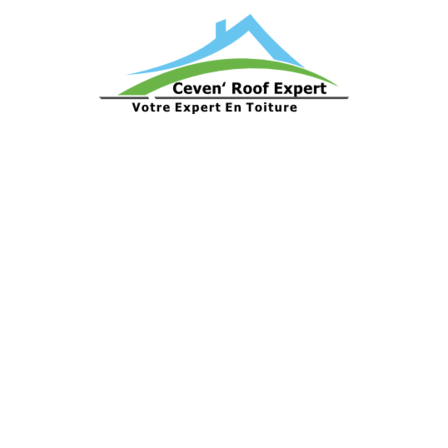
ations
ture contre les «agressions»
 mousses,...
mine selon les critères
ardoises, shingle)
 poussières, débris,
ace la charpente